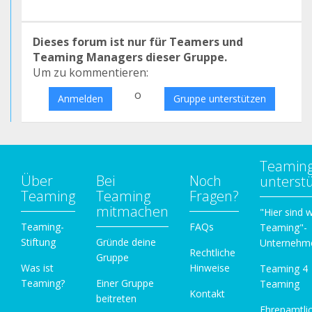
Dieses forum ist nur für Teamers und
Teaming Managers dieser Gruppe.
Um zu kommentieren:
o
Anmelden
Gruppe unterstützen
Teamin
Über
Bei
Noch
unterst
Teaming
Teaming
Fragen?
mitmachen
"Hier sind w
Teaming-
FAQs
Teaming"-
Stiftung
Gründe deine
Unternehm
Rechtliche
Gruppe
Was ist
Hinweise
Teaming 4
Teaming?
Einer Gruppe
Teaming
Kontakt
beitreten
Ehrenamtli