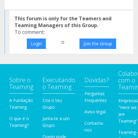
This forum is only for the Teamers and
Teaming Managers of this Group.
To comment:
o
Login
Join the Group
Colabo
Sobre o
Executando
Dúvidas?
com o
Teaming
o Teaming
Teami
Perguntas
A Fundação
Cria o teu
Frequentes
Empresas
Teaming
Grupo
"Here we
Aviso legal
are
O que é o
Junta-te a um
Teaming"
Contacta-
Teaming?
Grupo
nos
Teaming 
Quem pode