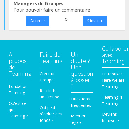
Managers du Groupe.
Pour pouvoir faire un commentaire
o
Accéder
S'inscrire
Collaborer
A
Faire du
Un
avec
propos
Teaming
doute ?
Teaming
de
Une
Teaming
question
Créer un
Entreprises
à poser
Groupe
Here we are
?
Fondation
Teaming
Rejoindre
Teaming
un Groupe
Teaming 4
Questions
Qu'est-ce
Teaming
fréquentes
Qui peut
que
récolter des
Deviens
Teaming ?
Mention
fonds ?
bénévole
légale