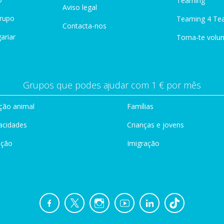
Teaming"
Aviso legal
Grupo
Teaming 4 Te
Contacta-nos
ariar
Torna-te volun
Grupos que podes ajudar com 1 € por mês
ção animal
Famílias
acidades
Crianças e jovens
ação
Imigração