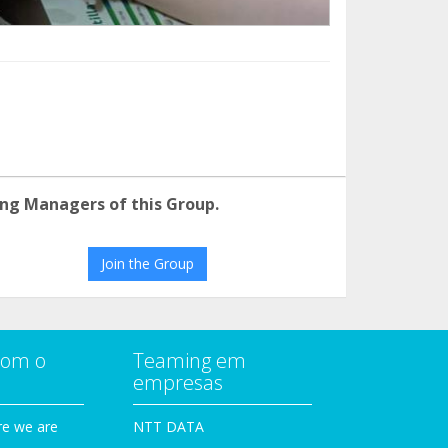
ng Managers of this Group.
Join the Group
com o
Teaming em
empresas
e we are
NTT DATA