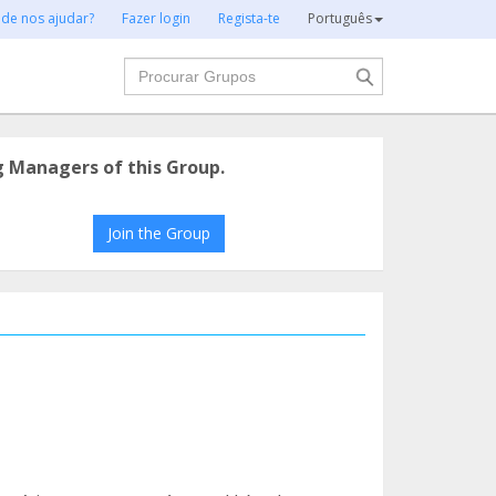
 de nos ajudar?
Fazer login
Regista-te
Português
Procurar
g Managers of this Group.
Join the Group