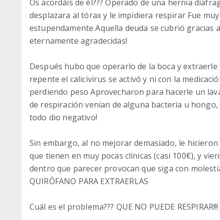
Os acordáis de él??? Operado de una hernia diafra
desplazara al tórax y le impidiera respirar Fue mu
estupendamente Aquella deuda se cubrió gracias a
eternamente agradecidas!
Después hubo que operarlo de la boca y extraerle 
repente el calicivirus se activó y ni con la medica
perdiendo peso Aprovecharon para hacerle un lava
de respiración venían de alguna bacteria u hongo, 
todo dio negativo!
Sin embargo, al no mejorar demasiado, le hicieron
que tienen en muy pocas clínicas (casi 100€), y vi
dentro que parecer provocan que siga con molest
QUIRÓFANO PARA EXTRAERLAS
Cuál es el problema??? QUE NO PUEDE RESPIRAR!!! Y