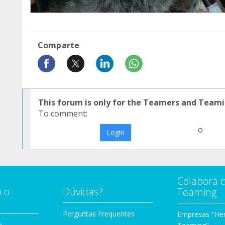
Comparte
This forum is only for the Teamers and Teami
To comment:
o
Login
Colabora 
 o
Dúvidas?
Teaming
Perguntas Frequentes
Empresas "Her
o