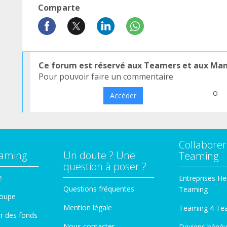
Comparte
Ce forum est réservé aux Teamers et aux Ma
Pour pouvoir faire un commentaire
o
Accéder
Collaborer
eaming
Un doute ? Une
Teaming
question à poser ?
e
Entreprises He
Questions fréquentes
Teaming
roupe
Mention légale
Teaming 4 Te
er des fonds
Nous contacter
Deviens bénév