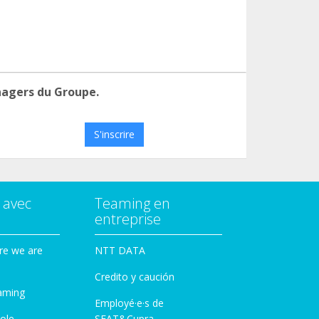
nagers du Groupe.
S'inscrire
 avec
Teaming en
entreprise
re we are
NTT DATA
Credito y caución
aming
Employé·e·s de
ole
SEAT&Cupra