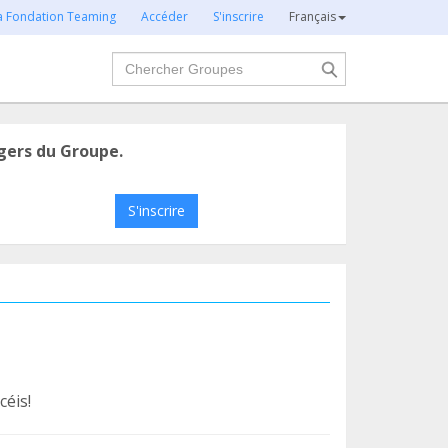
la Fondation Teaming
Accéder
S'inscrire
Français
Chercher
gers du Groupe.
S'inscrire
céis!