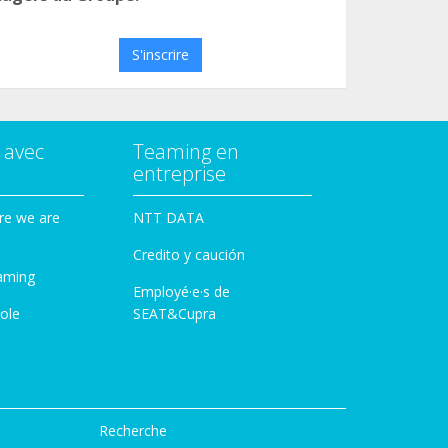
S'inscrire
 avec
Teaming en
entreprise
re we are
NTT DATA
Credito y caución
aming
Employé·e·s de
ole
SEAT&Cupra
Recherche