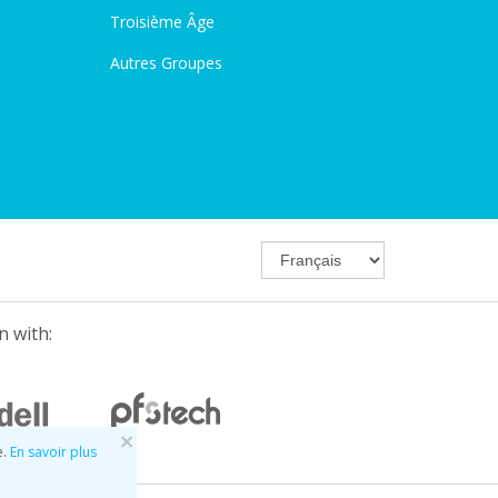
Troisième Âge
Autres Groupes
n with:
×
e.
En savoir plus