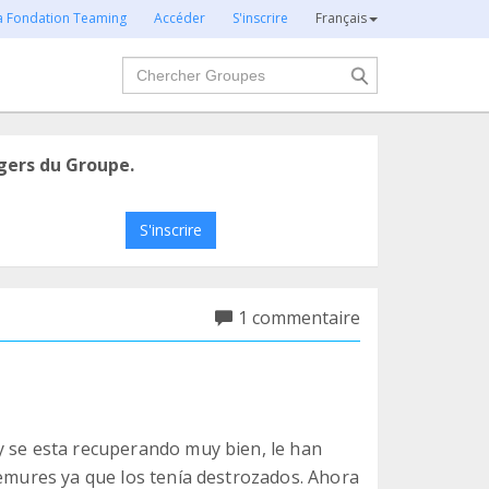
la Fondation Teaming
Accéder
S'inscrire
Français
Chercher
gers du Groupe.
S'inscrire
1 commentaire
y se esta recuperando muy bien, le han
femures ya que los tenía destrozados. Ahora