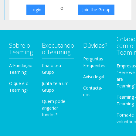
o
Login
Join the Group
Colabo
Sobre o
Executando
Dúvidas?
com o
Teaming
o Teaming
Teami
Perguntas
A Fundação
Cria o teu
Frequentes
Empresas
Teaming
Grupo
"Here we
Aviso legal
are
O que é o
Junta-te a um
Teaming"
Contacta-
Teaming?
Grupo
nos
Teaming 
Quem pode
Teaming
angariar
fundos?
Torna-te
voluntário