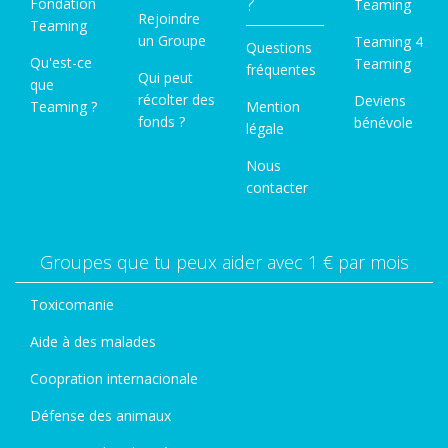
?
Fondation
Teaming
Rejoindre
Teaming
un Groupe
Teaming 4
Questions
Qu'est-ce
Teaming
fréquentes
Qui peut
que
récolter des
Deviens
Teaming ?
Mention
fonds ?
bénévole
légale
Nous
contacter
Groupes que tu peux aider avec 1 € par mois
Toxicomanie
Aide à des malades
Coopration internacionale
Défense des animaux