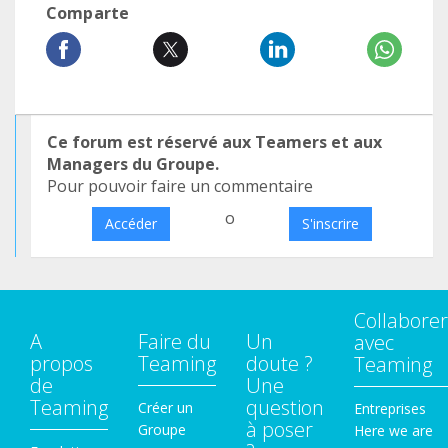
Comparte
Ce forum est réservé aux Teamers et aux
Managers du Groupe.
Pour pouvoir faire un commentaire
o
Accéder
S'inscrire
Collaborer
A
Faire du
Un
avec
propos
Teaming
doute ?
Teaming
de
Une
Teaming
question
Créer un
Entreprises
à poser
Groupe
Here we are