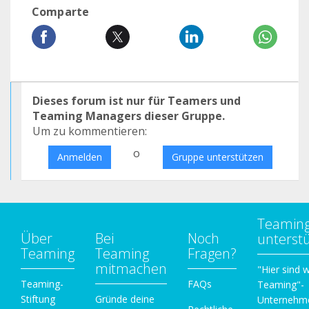
Comparte
Dieses forum ist nur für Teamers und
Teaming Managers dieser Gruppe.
Um zu kommentieren:
o
Anmelden
Gruppe unterstützen
Teamin
Über
Bei
Noch
unterst
Teaming
Teaming
Fragen?
mitmachen
"Hier sind w
Teaming-
FAQs
Teaming"-
Stiftung
Gründe deine
Unternehm