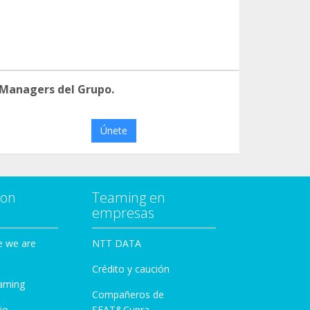
 Managers del Grupo.
Únete
con
Teaming en
empresas
e we are
NTT DATA
Crédito y caución
aming
Compañeros de
io
SEAT&Cupra