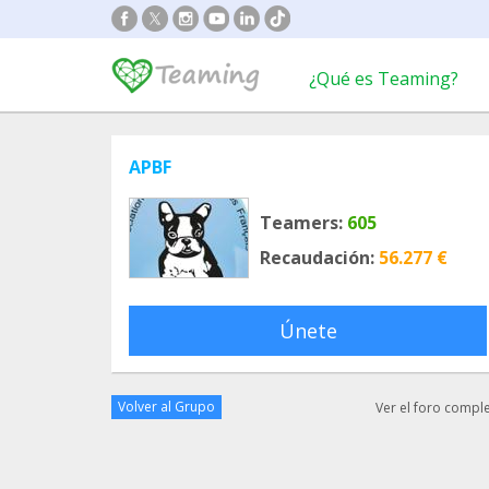
¿Qué es Teaming?
APBF
Teamers:
605
Recaudación:
56.277 €
Únete
Volver al Grupo
Ver el foro compl