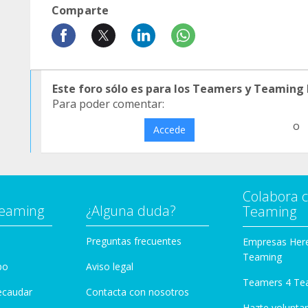
Comparte
Este foro sólo es para los Teamers y Teaming
Para poder comentar:
o
Accede
Colabora 
Teaming
¿Alguna duda?
Teaming
Preguntas frecuentes
Empresas Her
Teaming
po
Aviso legal
Teamers 4 Te
ecaudar
Contacta con nosotros
Hazte voluntar