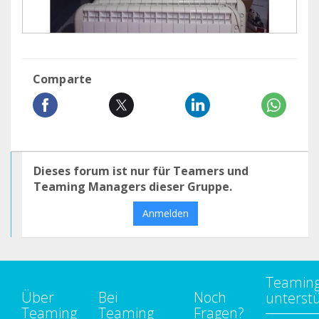
Comparte
Dieses forum ist nur für Teamers und
Teaming Managers dieser Gruppe.
Anmelden
Teamin
Über
Bei
Noch
unterst
Teaming
Teaming
Fragen?