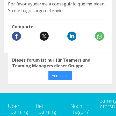
Por favor ayudarme a conseguir lo que me piden..
Yo me hago cargo del envío
Comparte
Dieses forum ist nur für Teamers und
Teaming Managers dieser Gruppe.
Anmelden
Teamin
Über
Bei
Noch
unterst
Teaming
Teaming
Fragen?