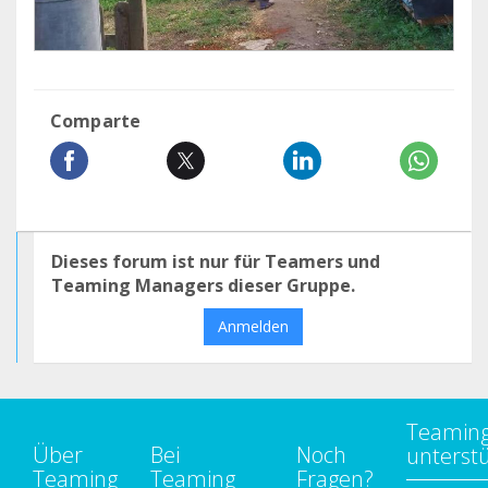
Comparte
Dieses forum ist nur für Teamers und
Teaming Managers dieser Gruppe.
Anmelden
Teamin
Über
Bei
Noch
unterst
Teaming
Teaming
Fragen?