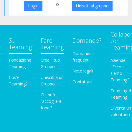
o
Login
Unisciti al gruppo
Collabo
Su
Fare
Domande?
con
Teaming
Teaming
Teamin
Domande
Fondazione
Crea il tuo
frequenti
Aziende
Teaming
Gruppo
"Eccoci
Note legali
siamo i
Cos'è
Unisciti a un
Teaming"
Contattaci
Teaming?
Gruppo
Teaming 4
Chi può
Teaming
raccogliere
fondi?
Diventa un
volontario