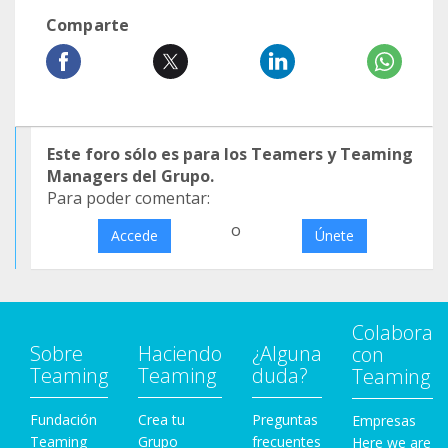
Comparte
Este foro sólo es para los Teamers y Teaming
Managers del Grupo.
Para poder comentar:
o
Accede
Únete
Colabora
Sobre
Haciendo
¿Alguna
con
Teaming
Teaming
duda?
Teaming
Fundación
Crea tu
Preguntas
Empresas
Teaming
Grupo
frecuentes
Here we are