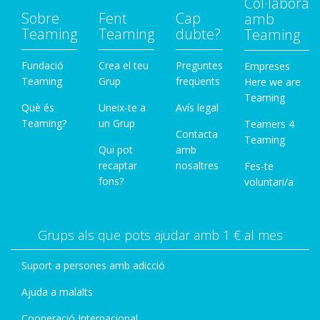
Col·labora
Sobre
Fent
Cap
amb
Teaming
Teaming
dubte?
Teaming
Fundació
Crea el teu
Preguntes
Empreses
Teaming
Grup
freqüents
Here we are
Teaming
Què és
Uneix-te a
Avís legal
Teaming?
un Grup
Teamers 4
Contacta
Teaming
Qui pot
amb
recaptar
nosaltres
Fes-te
fons?
voluntari/a
Grups als que pots ajudar amb 1 € al mes
Suport a persones amb adicció
Ajuda a malalts
Cooperació Internacional