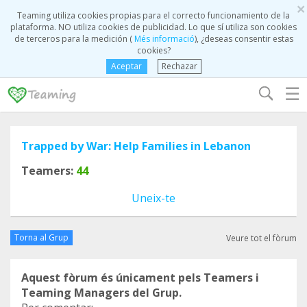
×
Teaming utiliza cookies propias para el correcto funcionamiento de la
plataforma. NO utiliza cookies de publicidad. Lo que sí utiliza son cookies
de terceros para la medición (
Més informació
), ¿deseas consentir estas
cookies?
Aceptar
Rechazar
☰
Trapped by War: Help Families in Lebanon
Teamers:
44
Uneix-te
Torna al Grup
Veure tot el fòrum
Aquest fòrum és únicament pels Teamers i
Teaming Managers del Grup.