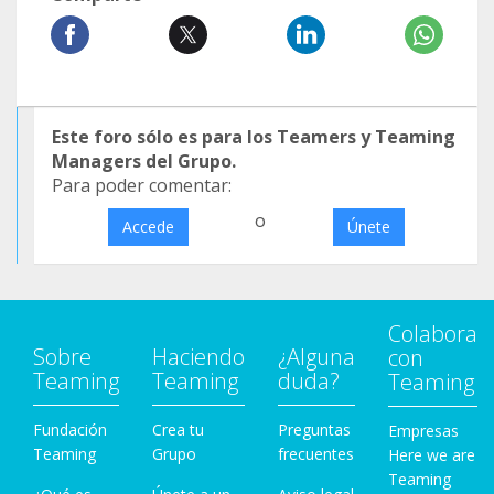
Este foro sólo es para los Teamers y Teaming
Managers del Grupo.
Para poder comentar:
o
Accede
Únete
Colabora
Sobre
Haciendo
¿Alguna
con
Teaming
Teaming
duda?
Teaming
Fundación
Crea tu
Preguntas
Empresas
Teaming
Grupo
frecuentes
Here we are
Teaming