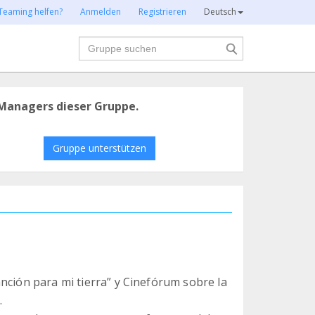
Teaming helfen?
Anmelden
Registrieren
Deutsch
Suche
Managers dieser Gruppe.
Gruppe unterstützen
nción para mi tierra” y Cinefórum sobre la
.