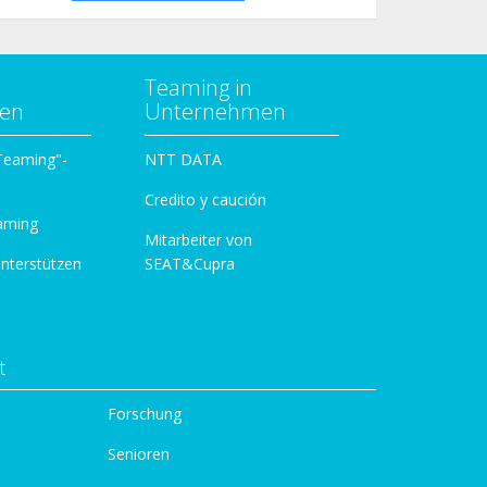
Teaming in
zen
Unternehmen
 Teaming"-
NTT DATA
Credito y caución
aming
Mitarbeiter von
unterstützen
SEAT&Cupra
t
Forschung
Senioren