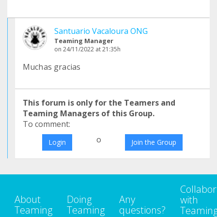
Santuario Vacaloura ONG
Teaming Manager
on 24/11/2022 at 21:35h
Muchas gracias
This forum is only for the Teamers and
Teaming Managers of this Group.
To comment:
o
Login
Join the Group
Collabor
About
Doing
Any
with
Teaming
Teaming
questions?
Teamin