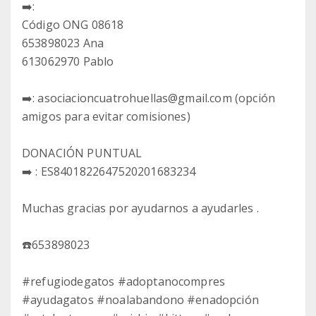
➡️:
Código ONG 08618
653898023 Ana
613062970 Pablo
➡️: asociacioncuatrohuellas@gmail.com (opción
amigos para evitar comisiones)
DONACIÓN PUNTUAL
➡️ : ES8401822647520201683234
Muchas gracias por ayudarnos a ayudarles .
☎️653898023
#refugiodegatos #adoptanocompres
#ayudagatos #noalabandono #enadopción