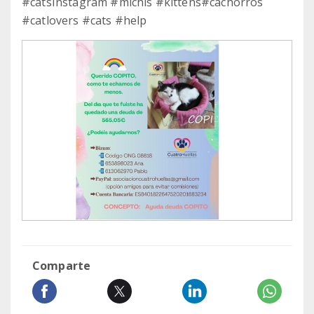
#catsInstagram #michis #kittens#cachorros
#catlovers #cats #help
Comparte