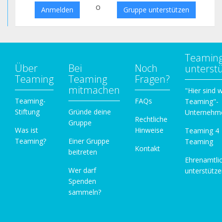
o
Anmelden
Gruppe unterstützen
Teamin
Über
Bei
Noch
unterst
Teaming
Teaming
Fragen?
mitmachen
"Hier sind w
Teaming-
FAQs
Teaming"-
Stiftung
Gründe deine
Unternehm
Rechtliche
Gruppe
Was ist
Hinweise
Teaming 4
Teaming?
Einer Gruppe
Teaming
Kontakt
beitreten
Ehrenamtli
Wer darf
unterstütz
Spenden
sammeln?