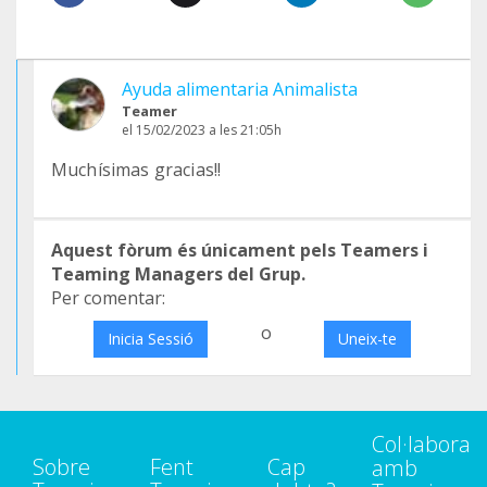
Ayuda alimentaria Animalista
Teamer
el 15/02/2023 a les 21:05h
Muchísimas gracias!!
Aquest fòrum és únicament pels Teamers i
Teaming Managers del Grup.
Per comentar:
o
Inicia Sessió
Uneix-te
Col·labora
Sobre
Fent
Cap
amb