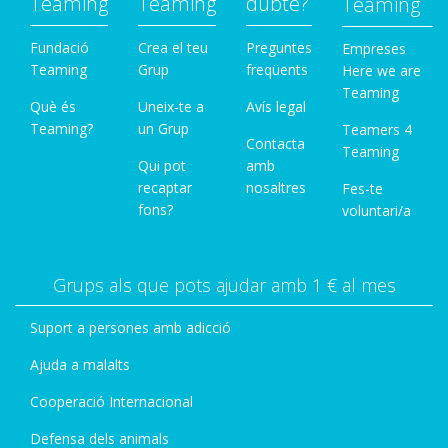
Teaming
Teaming
dubte?
Teaming
Fundació
Crea el teu
Preguntes
Empreses
Teaming
Grup
freqüents
Here we are
Teaming
Què és
Uneix-te a
Avís legal
Teaming?
un Grup
Teamers 4
Contacta
Teaming
Qui pot
amb
recaptar
nosaltres
Fes-te
fons?
voluntari/a
Grups als que pots ajudar amb 1 € al mes
Suport a persones amb adicció
Ajuda a malalts
Cooperació Internacional
Defensa dels animals