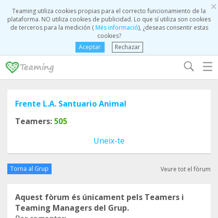
×
Teaming utiliza cookies propias para el correcto funcionamiento de la
plataforma. NO utiliza cookies de publicidad. Lo que sí utiliza son cookies
de terceros para la medición (
Més informació
), ¿deseas consentir estas
cookies?
Aceptar
Rechazar
☰
Frente L.A. Santuario Animal
Teamers:
505
Uneix-te
Torna al Grup
Veure tot el fòrum
Aquest fòrum és únicament pels Teamers i
Teaming Managers del Grup.