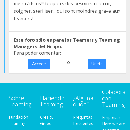
merci à tous!!! toujours des besoins: nourrir,
soigner, steriliser... qui sont moindres grave aux
teamers!
Este foro sólo es para los Teamers y Teaming
Managers del Grupo.
Para poder comentar:
o
Accede
Únete
Colabora
Sobre
Haciendo
¿Alguna
con
Teaming
Teaming
duda?
Teaming
Fundación
Crea tu
Preguntas
Empresas
Teaming
Grupo
frecuentes
Here we are