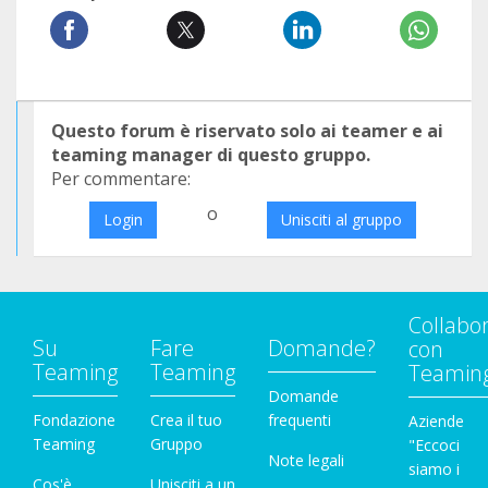
Questo forum è riservato solo ai teamer e ai
teaming manager di questo gruppo.
Per commentare:
o
Login
Unisciti al gruppo
Collabo
Su
Fare
Domande?
con
Teaming
Teaming
Teamin
Domande
Fondazione
Crea il tuo
frequenti
Aziende
Teaming
Gruppo
"Eccoci
Note legali
siamo i
Cos'è
Unisciti a un