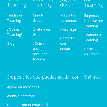
Teaming
Teaming
duda?
Teaming
Fundación
Crea tu
Preguntas
Empresas
Teaming
Grupo
frecuentes
Here we are
Teaming
¿Qué es
Únete a un
Aviso legal
Teaming?
Grupo
Teamers 4
Contacta
Teaming
Blog
¿Quién
con
puede
nosotros
Hazte
recaudar
voluntario
fondos?
Grupos a los que puedes ayudar con 1 € al mes
Apoyo en adicciones
Ayuda a enfermos
Cooperación Internacional