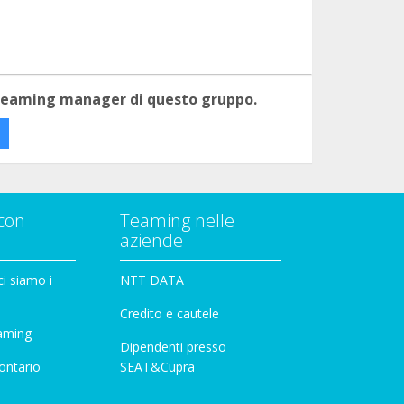
 teaming manager di questo gruppo.
con
Teaming nelle
aziende
i siamo i
NTT DATA
Credito e cautele
aming
Dipendenti presso
ontario
SEAT&Cupra