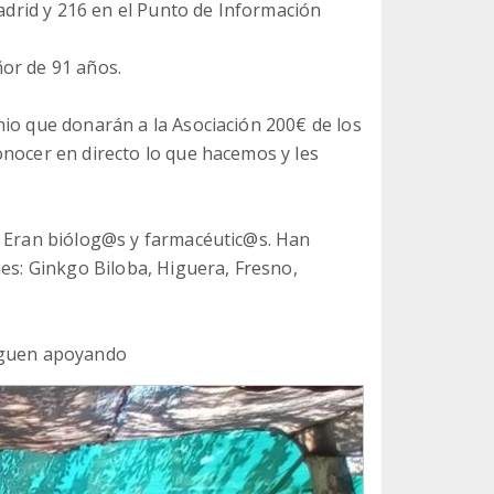
Madrid y 216 en el Punto de Información
or de 91 años.
nio que donarán a la Asociación 200€ de los
onocer en directo lo que hacemos y les
. Eran biólog@s y farmacéutic@s. Han
ies: Ginkgo Biloba, Higuera, Fresno,
siguen apoyando