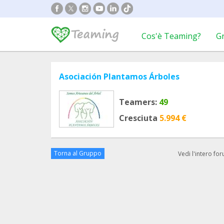
Cos'è Teaming?
G
Asociación Plantamos Árboles
Teamers:
49
Cresciuta
5.994 €
Torna al Gruppo
Vedi l'intero fo