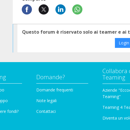
Questo forum è riservato solo ai teamer e ai
Login
Collabora 
ng
Domande?
Teaming
ppo
Domande frequenti
Aziende "Eccoc
Teaming"
ruppo
Note legali
Teaming 4 Te
ere fondi?
Contattaci
Diventa un vol