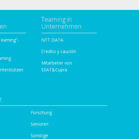
Teaming in
zen
Unternehmen
 Teaming"-
NTT DATA
Credito y caución
aming
Mitarbeiter von
unterstützen
SEAT&Cupra
t
Forschung
Senioren
Sonstige