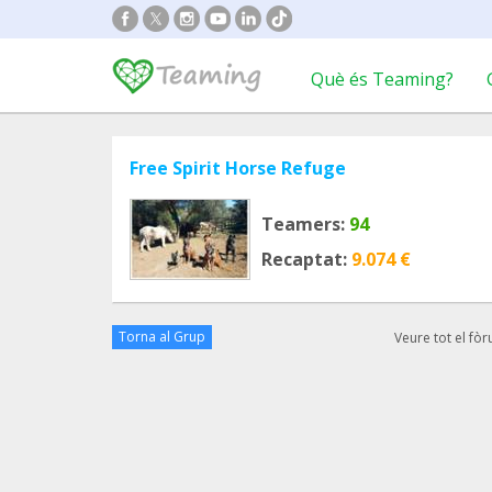
Què és Teaming?
Free Spirit Horse Refuge
Teamers:
94
Recaptat:
9.074 €
Torna al Grup
Veure tot el fò