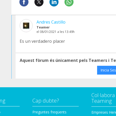
Andres Castillo
Teamer
el 08/01/2021 a les 13:49h
Es un verdadero placer
Aquest fòrum és únicament pels Teamers i T
Inicia Se
Col·labor
ng
Cap dubte?
Teaming
p
Preguntes freqüents
Empreses Her