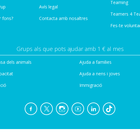
Teaming
rup
Avís legal
Teamers 4 Te
r fons?
Contacta amb nosaltres
Fes-te voluntar
Grups als que pots ajudar amb 1 € al mes
sa dels animals
Ajuda a families
pacitat
Ajuda a nens i joves
ció
Immigració