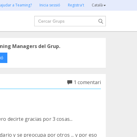
 ajudar a Teaming?
Inicia sessió
Registra't
Català
Cercar
ming Managers del Grup.
ió
1 comentari
o decirte gracias por 3 cosas...
dario y se preocupa por otros ... y por eso