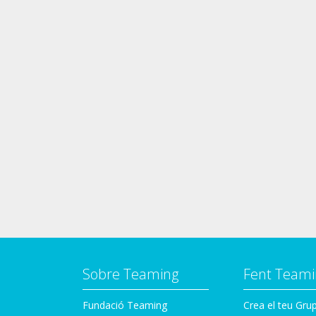
Sobre Teaming
Fent Teami
Fundació Teaming
Crea el teu Gru