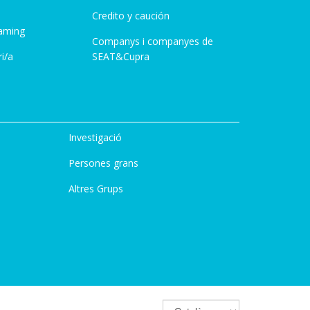
Credito y caución
aming
Companys i companyes de
i/a
SEAT&Cupra
Investigació
Persones grans
Altres Grups