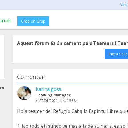
Vols
Grups
Crea un Grup
Aquest fòrum és únicament pels Teamers i Tea
Inicia Sess
Comentari
rum
Karina goss
Teaming Manager
el 07/01/2021 a les 16:58h
Hola teamer del Refugio Caballo Espiritu Libre quier
1. No todo el mundo ve mas alla de su nariz, es soli