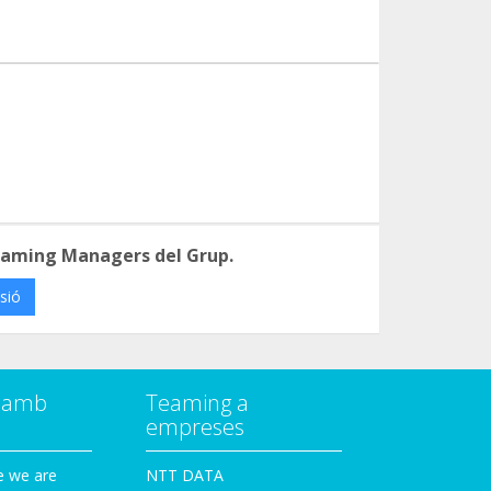
eaming Managers del Grup.
ssió
a amb
Teaming a
empreses
e we are
NTT DATA