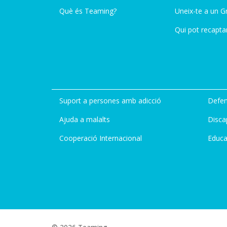
Què és Teaming?
Uneix-te a un G
Qui pot recapta
Suport a persones amb adicció
Defen
Ajuda a malalts
Disca
Cooperació Internacional
Educa