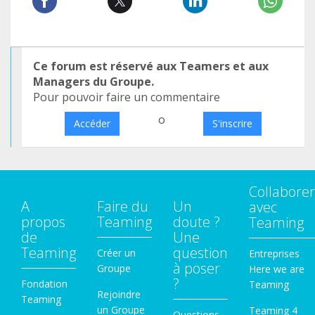
Ce forum est réservé aux Teamers et aux
Managers du Groupe.
Pour pouvoir faire un commentaire
o
Accéder
S'inscrire
Collaborer
A
Faire du
Un
avec
propos
Teaming
doute ?
Teaming
de
Une
Teaming
question
Créer un
Entreprises
à poser
Groupe
Here we are
?
Fondation
Teaming
Rejoindre
Teaming
un Groupe
Teaming 4
Questions