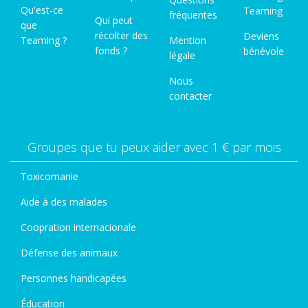
Qu'est-ce
Teaming
fréquentes
Qui peut
que
récolter des
Deviens
Teaming ?
Mention
fonds ?
bénévole
légale
Nous
contacter
Groupes que tu peux aider avec 1 € par mois
Toxicomanie
Aide à des malades
Coopration internacionale
Défense des animaux
Personnes handicapées
Éducation