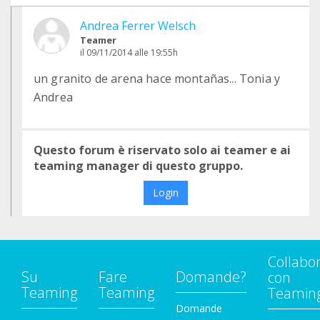
Andrea Ferrer Welsch
Teamer
il 09/11/2014 alle 19:55h
un granito de arena hace montañas... Tonia y
Andrea
Questo forum è riservato solo ai teamer e ai
teaming manager di questo gruppo.
Login
Collabo
Su
Fare
Domande?
con
Teaming
Teaming
Teamin
Domande