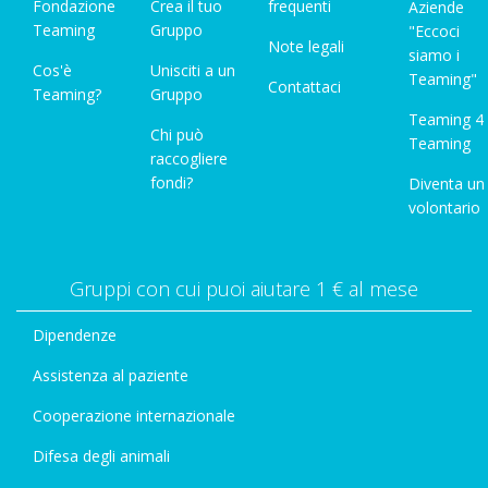
Fondazione
Crea il tuo
frequenti
Aziende
Teaming
Gruppo
"Eccoci
Note legali
siamo i
Cos'è
Unisciti a un
Teaming"
Contattaci
Teaming?
Gruppo
Teaming 4
Chi può
Teaming
raccogliere
fondi?
Diventa un
volontario
Gruppi con cui puoi aiutare 1 € al mese
Dipendenze
Assistenza al paziente
Cooperazione internazionale
Difesa degli animali