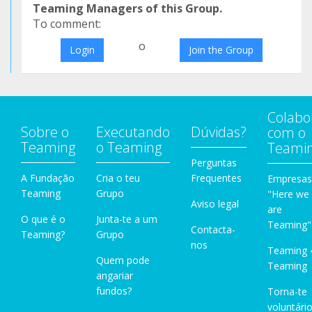
Teaming Managers of this Group.
To comment:
o
Login
Join the Group
Colabo
Sobre o
Executando
Dúvidas?
com o
Teaming
o Teaming
Teami
Perguntas
A Fundação
Cria o teu
Frequentes
Empresas
Teaming
Grupo
"Here we
Aviso legal
are
O que é o
Junta-te a um
Teaming"
Contacta-
Teaming?
Grupo
nos
Teaming 
Quem pode
Teaming
angariar
fundos?
Torna-te
voluntário