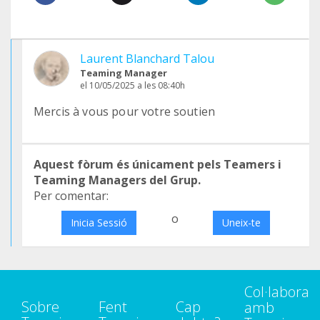
Laurent Blanchard Talou
Teaming Manager
el 10/05/2025 a les 08:40h
Mercis à vous pour votre soutien
Aquest fòrum és únicament pels Teamers i
Teaming Managers del Grup.
Per comentar:
o
Inicia Sessió
Uneix-te
Col·labora
Sobre
Fent
Cap
amb