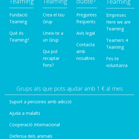
Teaming
Teaming
dubte?
Teaming
Fundació
Crea el teu
Preguntes
Empreses
Teaming
Grup
freqüents
Here we are
Teaming
Què és
Uneix-te a
Avís legal
Teaming?
un Grup
Teamers 4
Contacta
Teaming
Qui pot
amb
recaptar
nosaltres
Fes-te
fons?
voluntari/a
Grups als que pots ajudar amb 1 € al mes
Suport a persones amb adicció
Ajuda a malalts
Cooperació Internacional
Defensa dels animals