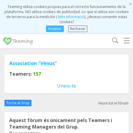
×
Teaming utiliza cookies propias para el correcto funcionamiento de la
plataforma. NO utiliza cookies de publicidad. Lo que sí utiliza son cookies
de terceros para la medición (
Més informació
), ¿deseas consentir estas
cookies?
Aceptar
Rechazar
☰
Association "Vénus"
Teamers:
157
Uneix-te
Torna al Grup
Veure tot el fòrum
Aquest fòrum és únicament pels Teamers i
Teaming Managers del Grup.