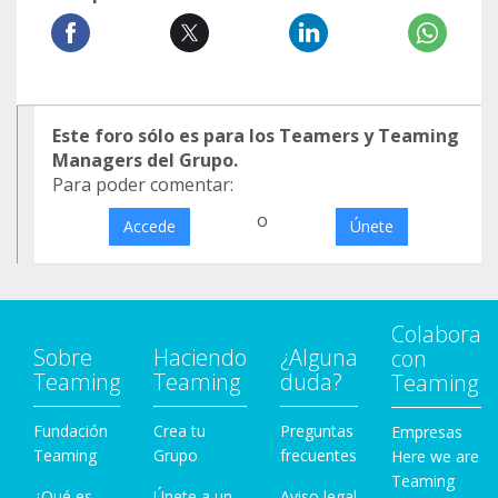
Este foro sólo es para los Teamers y Teaming
Managers del Grupo.
Para poder comentar:
o
Accede
Únete
Colabora
Sobre
Haciendo
¿Alguna
con
Teaming
Teaming
duda?
Teaming
Fundación
Crea tu
Preguntas
Empresas
Teaming
Grupo
frecuentes
Here we are
Teaming
¿Qué es
Únete a un
Aviso legal