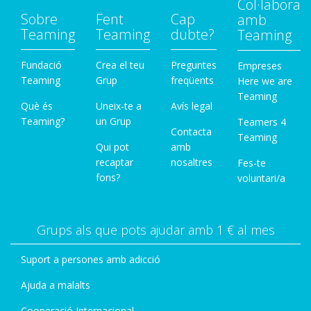
Col·labora
Sobre
Fent
Cap
amb
Teaming
Teaming
dubte?
Teaming
Fundació
Crea el teu
Preguntes
Empreses
Teaming
Grup
freqüents
Here we are
Teaming
Què és
Uneix-te a
Avís legal
Teaming?
un Grup
Teamers 4
Contacta
Teaming
Qui pot
amb
recaptar
nosaltres
Fes-te
fons?
voluntari/a
Grups als que pots ajudar amb 1 € al mes
Suport a persones amb adicció
Ajuda a malalts
Cooperació Internacional