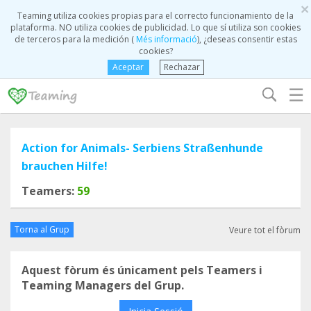
×
Teaming utiliza cookies propias para el correcto funcionamiento de la
plataforma. NO utiliza cookies de publicidad. Lo que sí utiliza son cookies
de terceros para la medición (
Més informació
), ¿deseas consentir estas
cookies?
Aceptar
Rechazar
☰
Action for Animals- Serbiens Straßenhunde
brauchen Hilfe!
Teamers:
59
Torna al Grup
Veure tot el fòrum
Aquest fòrum és únicament pels Teamers i
Teaming Managers del Grup.