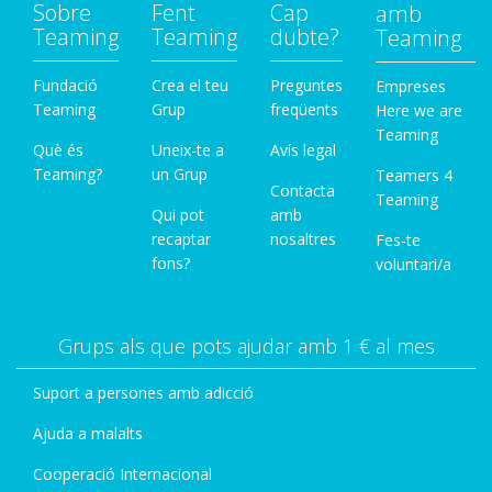
Sobre
Fent
Cap
amb
Teaming
Teaming
dubte?
Teaming
Fundació
Crea el teu
Preguntes
Empreses
Teaming
Grup
freqüents
Here we are
Teaming
Què és
Uneix-te a
Avís legal
Teaming?
un Grup
Teamers 4
Contacta
Teaming
Qui pot
amb
recaptar
nosaltres
Fes-te
fons?
voluntari/a
Grups als que pots ajudar amb 1 € al mes
Suport a persones amb adicció
Ajuda a malalts
Cooperació Internacional