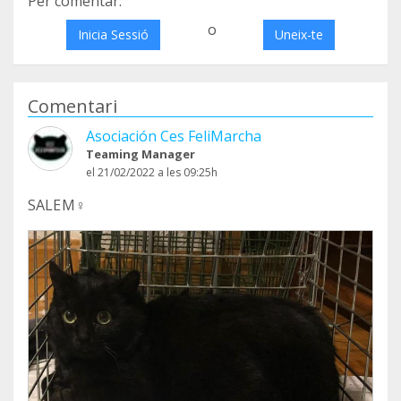
Per comentar:
o
Inicia Sessió
Uneix-te
Comentari
Asociación Ces FeliMarcha
Teaming Manager
el 21/02/2022 a les 09:25h
SALEM♀️