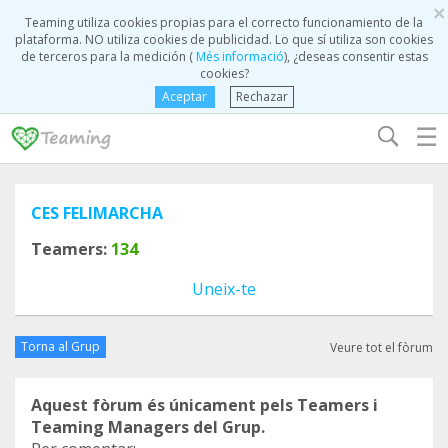
×
Teaming utiliza cookies propias para el correcto funcionamiento de la
plataforma. NO utiliza cookies de publicidad. Lo que sí utiliza son cookies
de terceros para la medición (
Més informació
), ¿deseas consentir estas
cookies?
Aceptar
Rechazar
☰
CES FELIMARCHA
Teamers:
134
Uneix-te
Torna al Grup
Veure tot el fòrum
Aquest fòrum és únicament pels Teamers i
Teaming Managers del Grup.