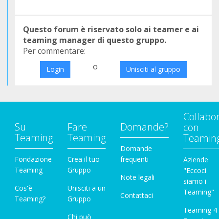
Questo forum è riservato solo ai teamer e ai
teaming manager di questo gruppo.
Per commentare:
o
Login
Unisciti al gruppo
Collabo
Su
Fare
Domande?
con
Teaming
Teaming
Teamin
Domande
Fondazione
Crea il tuo
frequenti
Aziende
Teaming
Gruppo
"Eccoci
Note legali
siamo i
Cos'è
Unisciti a un
Teaming"
Contattaci
Teaming?
Gruppo
Teaming 4
Chi può