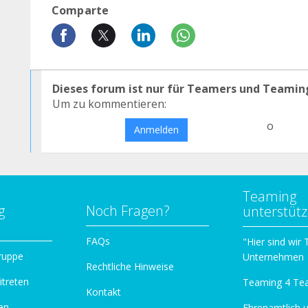
Comparte
Dieses forum ist nur für Teamers und Teamin
Um zu kommentieren:
o
Anmelden
Teaming
g
Noch Fragen?
unterstüt
n
FAQs
"Hier sind wir
ruppe
Unternehmen
Rechtliche Hinweise
itreten
Teaming 4 Te
Kontakt
en
Ehrenamtlich 