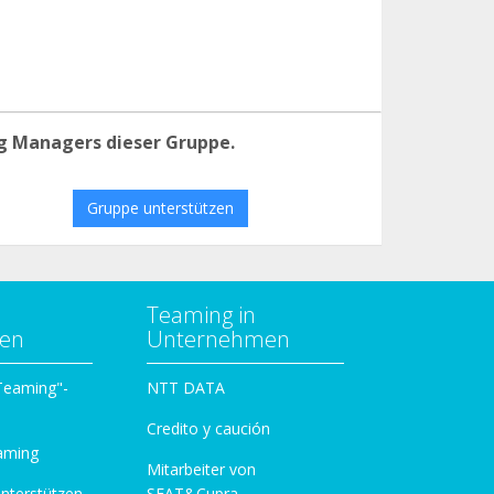
g Managers dieser Gruppe.
Gruppe unterstützen
Teaming in
zen
Unternehmen
 Teaming"-
NTT DATA
Credito y caución
aming
Mitarbeiter von
unterstützen
SEAT&Cupra