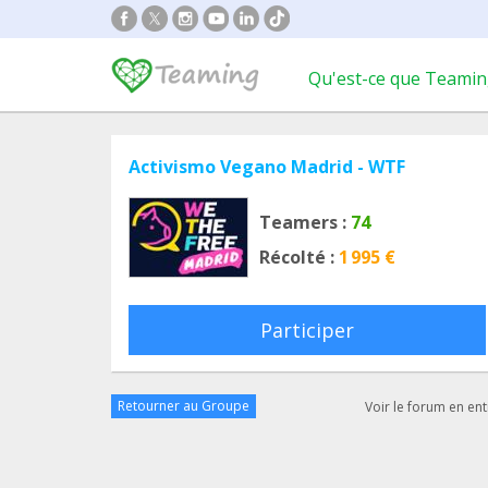
Qu'est-ce que Teamin
Activismo Vegano Madrid - WTF
Teamers :
74
Récolté :
1 995 €
Participer
Retourner au Groupe
Voir le forum en ent