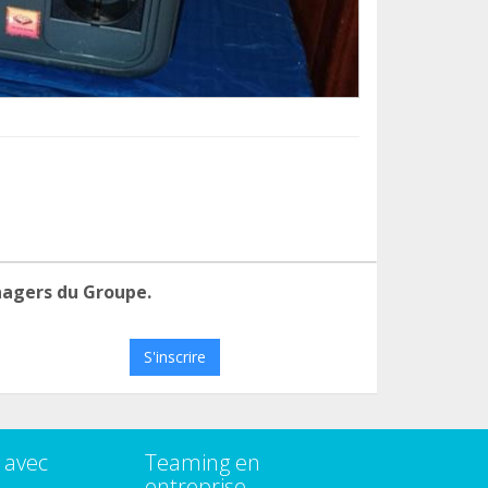
nagers du Groupe.
S'inscrire
 avec
Teaming en
entreprise