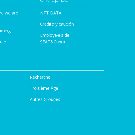
re we are
NTT DATA
Credito y caución
aming
Employé·e·s de
ole
SEAT&Cupra
Recherche
Troisième Âge
Autres Groupes