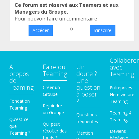
Ce forum est réservé aux Teamers et aux
Managers du Groupe.
Pour pouvoir faire un commentaire
o
Accéder
S'inscrire
Collaborer
A
Faire du
Un
avec
propos
Teaming
doute ?
Teaming
de
Une
Teaming
question
Créer un
Entreprises
à poser
Groupe
Here we are
?
Fondation
Teaming
Rejoindre
Teaming
un Groupe
Teaming 4
Questions
Qu'est-ce
Teaming
fréquentes
Qui peut
que
récolter des
Deviens
Teaming ?
Mention
fonds ?
bénévole