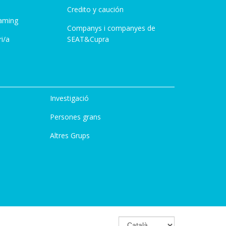
Credito y caución
aming
Companys i companyes de
i/a
SEAT&Cupra
Investigació
Persones grans
Altres Grups