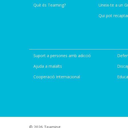
Què és Teaming?
Uneix-te a un G
Qui pot recapta
Suport a persones amb adicció
Defen
Ajuda a malalts
Disca
Cooperació Internacional
Educa
© 2026 Teaming