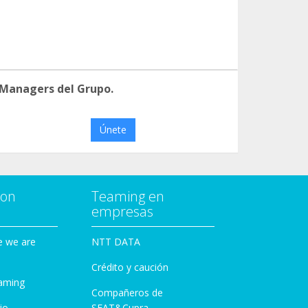
 Managers del Grupo.
Únete
con
Teaming en
empresas
e we are
NTT DATA
Crédito y caución
aming
Compañeros de
io
SEAT&Cupra