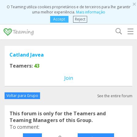
×
O Teaming utiliza cookies proprietários e de terceiros para lhe garantir
uma melhor experiência.
Mais informação
Accept
Reject
☰
Catland Javea
Teamers:
43
Join
Voltar para Grupo
See the entire forum
This forum is only for the Teamers and
Teaming Managers of this Group.
To comment:
o