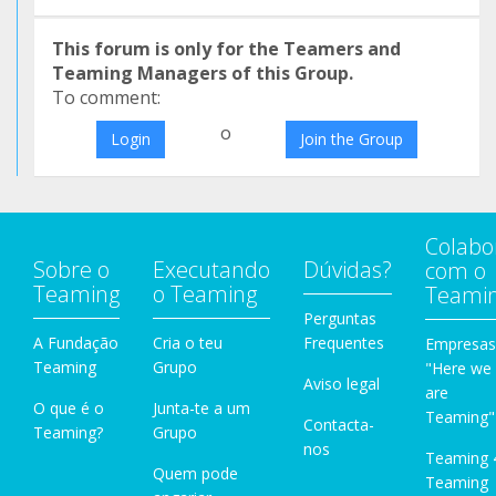
This forum is only for the Teamers and
Teaming Managers of this Group.
To comment:
o
Login
Join the Group
Colabo
Sobre o
Executando
Dúvidas?
com o
Teaming
o Teaming
Teami
Perguntas
A Fundação
Cria o teu
Frequentes
Empresas
Teaming
Grupo
"Here we
Aviso legal
are
O que é o
Junta-te a um
Teaming"
Contacta-
Teaming?
Grupo
nos
Teaming 
Quem pode
Teaming