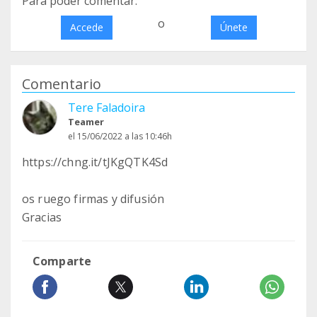
Para poder comentar:
o
Accede
Únete
Comentario
Tere Faladoira
Teamer
el 15/06/2022 a las 10:46h
https://chng.it/tJKgQTK4Sd
os ruego firmas y difusión
Gracias
Comparte