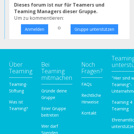
Dieses forum ist nur für Teamers und
Teaming Managers dieser Gruppe.
Um zu kommentieren:
o
Anmelden
Gruppe unterstützen
Teamin
Über
Bei
Noch
unterst
Teaming
Teaming
Fragen?
mitmachen
"Hier sind w
Teaming-
FAQs
Teaming"-
Stiftung
Gründe deine
Unternehm
Rechtliche
Gruppe
Was ist
Hinweise
Teaming 4
Teaming?
Einer Gruppe
Teaming
Kontakt
beitreten
Ehrenamtli
Wer darf
unterstütz
Spenden