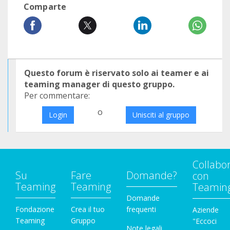
Comparte
Questo forum è riservato solo ai teamer e ai
teaming manager di questo gruppo.
Per commentare:
o
Login
Unisciti al gruppo
Collabo
Su
Fare
Domande?
con
Teaming
Teaming
Teamin
Domande
Fondazione
Crea il tuo
frequenti
Aziende
Teaming
Gruppo
"Eccoci
Note legali