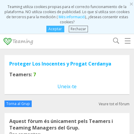
×
Teaming utiliza cookies propias para el correcto funcionamiento de la
plataforma. NO utiliza cookies de publicidad. Lo que sí utiliza son cookies
de terceros para la medición (
Més informació
), ¿deseas consentir estas
cookies?
Aceptar
Rechazar
☰
Proteger Los Inocentes y Progat Cerdanya
Teamers:
7
Uneix-te
Torna al Grup
Veure tot el fòrum
Aquest fòrum és únicament pels Teamers i
Teaming Managers del Grup.