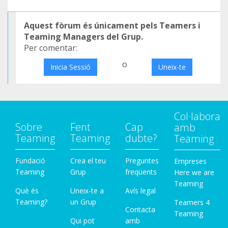
Aquest fòrum és únicament pels Teamers i
Teaming Managers del Grup.
Per comentar:
o
Inicia Sessió
Uneix-te
Col·labora
Sobre
Fent
Cap
amb
Teaming
Teaming
dubte?
Teaming
Fundació
Crea el teu
Preguntes
Empreses
Teaming
Grup
freqüents
Here we are
Teaming
Què és
Uneix-te a
Avís legal
Teaming?
un Grup
Teamers 4
Contacta
Teaming
Qui pot
amb