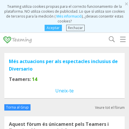
×
Teaming utiliza cookies propias para el correcto funcionamiento de la
plataforma. NO utiliza cookies de publicidad. Lo que sí utiliza son cookies
de terceros para la medición (
Més informació
), ¿deseas consentir estas
cookies?
Aceptar
Rechazar
☰
Més actuacions per als espectacles inclusius de
Diversario
Teamers:
14
Uneix-te
Torna al Grup
Veure tot el fòrum
Aquest fòrum és únicament pels Teamers i