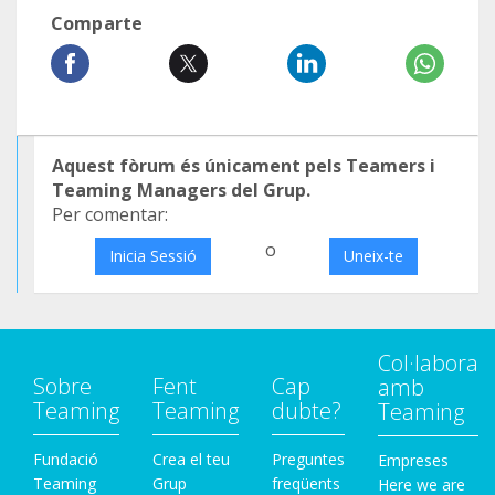
Comparte
Aquest fòrum és únicament pels Teamers i
Teaming Managers del Grup.
Per comentar:
o
Inicia Sessió
Uneix-te
Col·labora
Sobre
Fent
Cap
amb
Teaming
Teaming
dubte?
Teaming
Fundació
Crea el teu
Preguntes
Empreses
Teaming
Grup
freqüents
Here we are