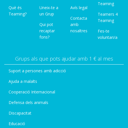
Teaming
Què és
Uneix-te a
Avís legal
Teaming?
un Grup
Teamers 4
Contacta
Teaming
Qui pot
amb
recaptar
nosaltres
Fes-te
fons?
voluntari/a
Grups als que pots ajudar amb 1 € al mes
Suport a persones amb adicció
Ajuda a malalts
Cooperació Internacional
Defensa dels animals
Discapacitat
Educació