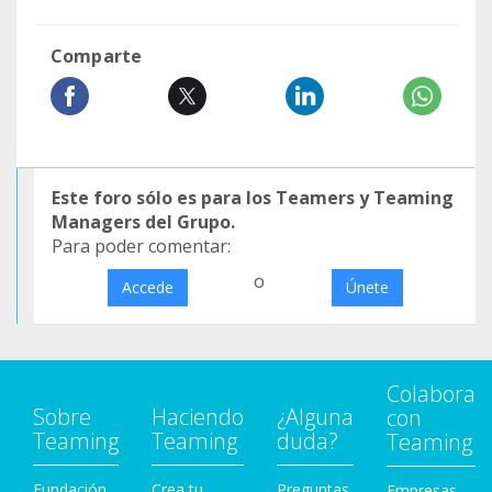
Comparte
Este foro sólo es para los Teamers y Teaming
Managers del Grupo.
Para poder comentar:
o
Accede
Únete
Colabora
Sobre
Haciendo
¿Alguna
con
Teaming
Teaming
duda?
Teaming
Fundación
Crea tu
Preguntas
Empresas