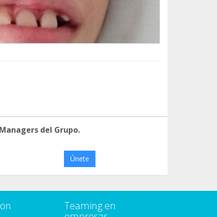
 Managers del Grupo.
Únete
con
Teaming en
empresas