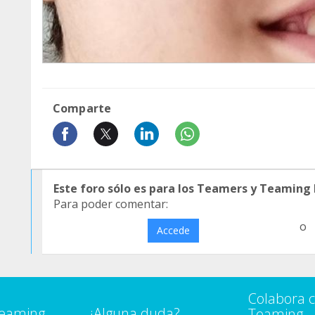
Comparte
Este foro sólo es para los Teamers y Teaming
Para poder comentar:
o
Accede
Colabora 
Teaming
¿Alguna duda?
Teaming