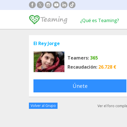
¿Qué es Teaming?
El Rey Jorge
Teamers:
365
Recaudación:
26.728 €
Únete
Volver al Grupo
Ver el foro compl