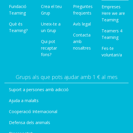
Fundació
Crea el teu
Preguntes
Empreses
Teaming
Grup
freqüents
Here we are
Teaming
Què és
Uneix-te a
Avís legal
Teaming?
un Grup
Teamers 4
Contacta
Teaming
Qui pot
amb
recaptar
nosaltres
Fes-te
fons?
voluntari/a
Grups als que pots ajudar amb 1 € al mes
Suport a persones amb adicció
Ajuda a malalts
Cooperació Internacional
Defensa dels animals