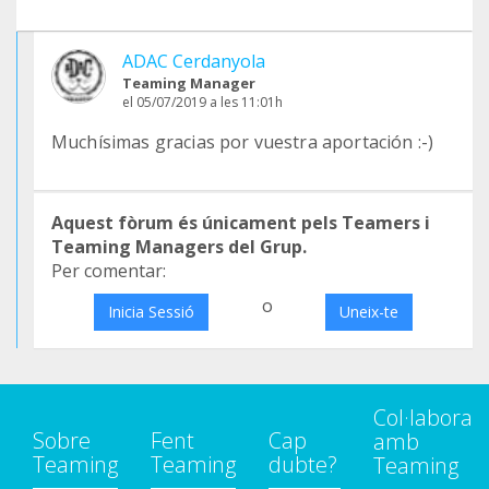
ADAC Cerdanyola
Teaming Manager
el 05/07/2019 a les 11:01h
Muchísimas gracias por vuestra aportación :-)
Aquest fòrum és únicament pels Teamers i
Teaming Managers del Grup.
Per comentar:
o
Inicia Sessió
Uneix-te
Col·labora
Sobre
Fent
Cap
amb
Teaming
Teaming
dubte?
Teaming