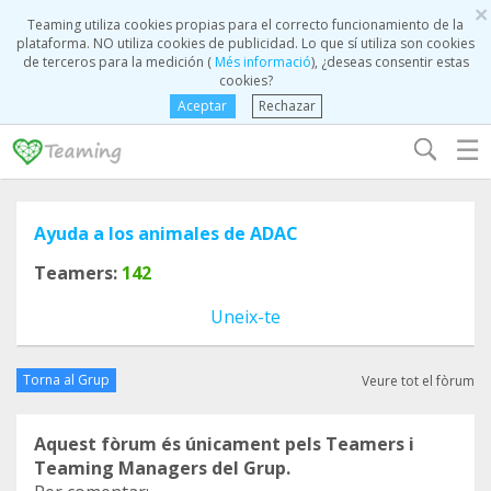
×
Teaming utiliza cookies propias para el correcto funcionamiento de la
plataforma. NO utiliza cookies de publicidad. Lo que sí utiliza son cookies
de terceros para la medición (
Més informació
), ¿deseas consentir estas
cookies?
Aceptar
Rechazar
☰
Ayuda a los animales de ADAC
Teamers:
142
Uneix-te
Torna al Grup
Veure tot el fòrum
Aquest fòrum és únicament pels Teamers i
Teaming Managers del Grup.